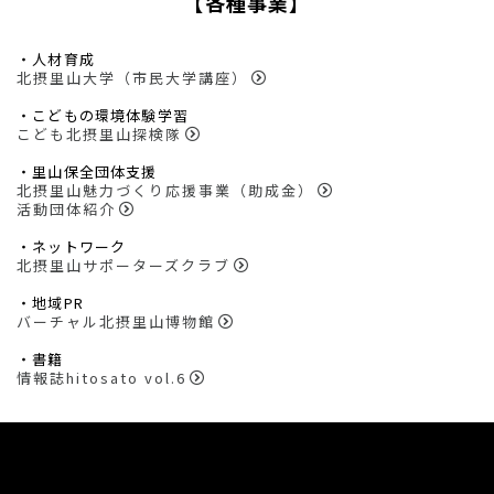
【各種事業】
・人材育成
北摂里山大学（市民大学講座）
・こどもの環境体験学習
こども北摂里山探検隊
・里山保全団体支援
北摂里山魅力づくり応援事業（助成金）
活動団体紹介
・ネットワーク
北摂里山サポーターズクラブ
・地域PR
バーチャル北摂里山博物館
・書籍
情報誌hitosato vol.6